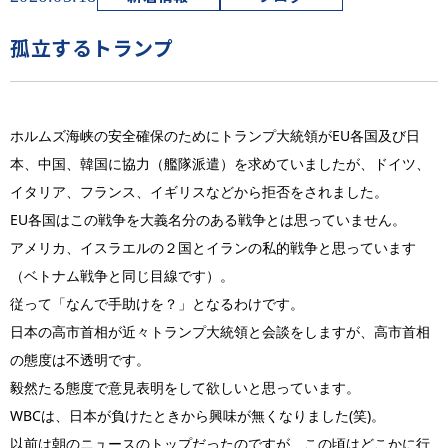
孤立するトランプ
ホルムズ海峡の安全確保のためにトランプ大統領がEU各国及び日
本、中国、韓国に協力（艦隊派遣）を求めていましたが、ドイツ、
イタリア、フランス、イギリスなどから拒否をされました。
EU各国はこの戦争を大義名分のある戦争とは思っていません。
アメリカ、イスラエルの２国とイランの私的戦争と思っています
（ベトナム戦争と同じ目線です）。
従って「なんで手助けを？」となるわけです。
日本の高市首相が近々トランプ大統領と会談をしますが、高市首相
の態度は不透明です。
毅然たる態度で意見表明をして欲しいと思っています。
WBCは、日本が負けたときから興味が無くなりました(笑)。
以前は朝のニュースのトップだったのですが、この頃はどこかに行