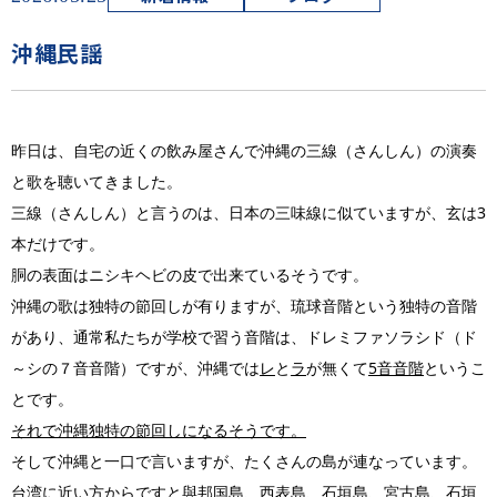
沖縄民謡
昨日は、自宅の近くの飲み屋さんで沖縄の三線（さんしん）の演奏
と歌を聴いてきました。
三線（さんしん）と言うのは、日本の三味線に似ていますが、玄は3
本だけです。
胴の表面はニシキヘビの皮で出来ているそうです。
沖縄の歌は独特の節回しが有りますが、琉球音階という独特の音階
があり、通常私たちが学校で習う音階は、ドレミファソラシド（ド
～シの７音音階）ですが、沖縄では
レ
と
ラ
が無くて
5
音音階
というこ
とです。
それで沖縄独特の節回しになるそうです。
そして沖縄と一口で言いますが、たくさんの島が連なっています。
台湾に近い方からですと與邦国島、西表島、石垣島、宮古島、石垣