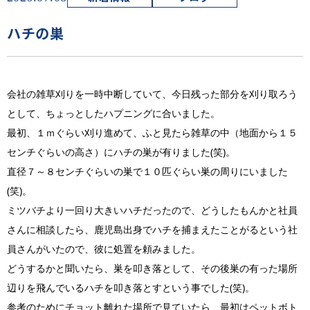
ハチの巣
会社の雑草刈りを一時中断していて、今日残った部分を刈り取ろう
として、ちょっとしたハプニングに合いました。
最初、１ｍぐらい刈り進めて、ふと見たら雑草の中（地面から１５
センチぐらいの高さ）にハチの巣が有りました(笑)。
直径７～８センチぐらいの巣で１０匹ぐらい巣の周りにいました
(笑)。
ミツバチより一回り大きいハチだったので、どうしたもんかと社員
さんに相談したら、鹿児島出身でハチを捕まえたことがるという社
員さんがいたので、彼に処置を頼みました。
どうするかと聞いたら、巣を叩き落として、その後巣の有った場所
辺りを飛んでいるハチを叩き落とすという事でした(笑)。
参考のためにチョット離れた場所で見ていたら、最初はペットボト